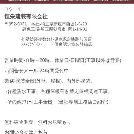
コウエイ
恒栄建装有限会社
〒352-0031 本社-埼玉県新座市西堀1-6-20
調色工場-埼玉県朝霞市 岡1-14-31
外壁塗装複数ｻｲﾄ-優良認定塗装加盟店
ｱｽﾃｯｸﾍﾟｲﾝﾄ - 優良認定塗装登録店
営業時間-８時～20時、休業日-日曜日(工事以外は営業)
お問合せメール-24時間受付中
業務-塗装全般(外壁、屋根)、内外部塗装、
-各種防水工事、各種屋根葺き替え屋根関連工事、
-その他ﾘﾌｫｰﾑ工事全般 (当社専属工務店ご紹介)
無料建物調査、無料お見積もり
お問い合せはこちら