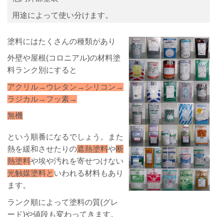
用途によって使い分けます。
塗料にはたくさんの種類があり
外壁や屋根(コロニアル)の材料塗
料ランク別にすると
アクリル→ウレタン→シリコン→
ラジカル→フッ素→
無機
という順番になるでしょう。また
熱を緩和させたりの
遮熱塗料
や
断
熱塗料
や埃や汚れを寄せつけない
光触媒塗料と
いわれる材料もあり
ます。
ランク順によって塗料の質(グレ
ード)や値段も変わってきます。