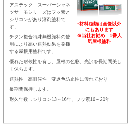
アステック スーパーシャネ
ツサーモシリーズはフッ素と
シリコンがあり溶剤塗料で
↑材料種類は画像以外
す、
にもあります
※当社お勧め 1番人
チタン複合特殊無機顔料の使
気屋根塗料
用により高い遮熱効果を発揮
する屋根用塗料です、
優れた耐候性を有し、屋根の色彩、光沢を長期間美し
く保ちます。
遮熱性 高耐候性 変退色防止性に優れており
長期間保持します。
耐久年数→シリコン13～16年、フッ素16～20年