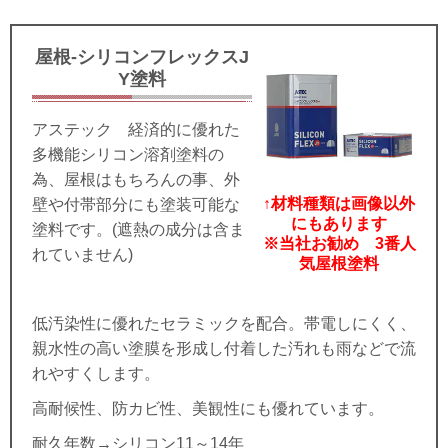
屋根-シリコンフレックスJ
Y塗料
アステック 経済的に優れた
多機能シリコン溶剤塗料の
為、屋根はもちろんの事、外
↑材料種類は画像以外
壁や付帯部分にも塗装可能な
にもあります
塗料です。(遮熱の成分は含ま
※当社お勧め 3番人
れていません)
気屋根塗料
低汚染性に優れたセラミックを配合。帯電しにくく、
親水性の高い塗膜を形成し付着した汚れも雨などで流
れやすくします。
高耐候性、防カビ性、美観性にも優れています。
耐久年数→シリコン11～14年