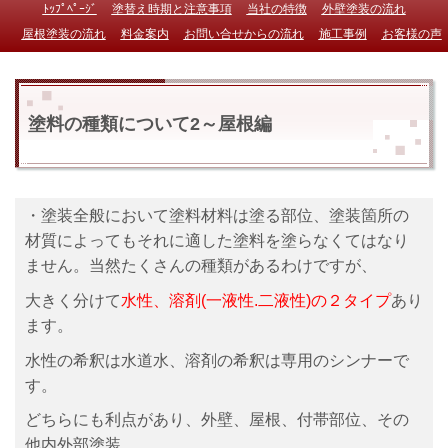
ﾄｯﾌﾟﾍﾟｰｼﾞ
塗替え時期と注意事項
当社の特徴
外壁塗装の流れ
屋根塗装の流れ
料金案内
お問い合せからの流れ
施工事例
お客様の声
塗料の種類について2～屋根編
・塗装全般において塗料材料は塗る部位、塗装箇所の
材質によってもそれに適した塗料を塗らなくてはなり
ません。当然たくさんの種類があるわけですが、
大きく分けて
水性、溶剤(一液性.二液性)の２タイプ
あり
ます。
水性の希釈は水道水、溶剤の希釈は専用のシンナーで
す。
どちらにも利点があり、外壁、屋根、付帯部位、その
他内外部塗装