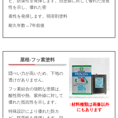
ビ、防藻性を発揮します。旧塗膜に対して優れた浸透
性を示し、優れた密
着性を発揮します。弱溶剤塗料
耐久年数→7年前後
屋根-フッ素塗料
隠ぺい力が高いため、下地の
透けがありません。
フッ素結合の強靭な塗膜は、
酸性雨や熱、紫外線に対して
優れた抵抗性を示します。
↑材料種類は画像以外
にもあります
特殊設計により優れた防カ
ビ、防藻性を発揮します。旧