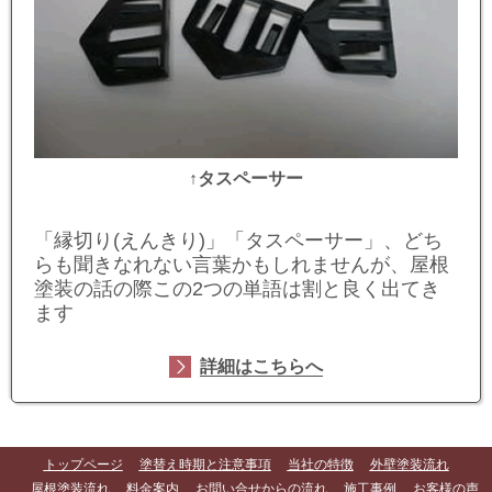
↑タスペーサー
「縁切り(えんきり)」「タスペーサー」
、どち
らも聞きなれない言葉かもしれませんが、屋根
塗装の話の際この2つの単語は割と良く出てき
ます
詳細はこちらへ
トップページ
塗替え時期と注意事項
当社の特徴
外壁塗装流れ
屋根塗装流れ
料金案内
お問い合せからの流れ
施工事例
お客様の声