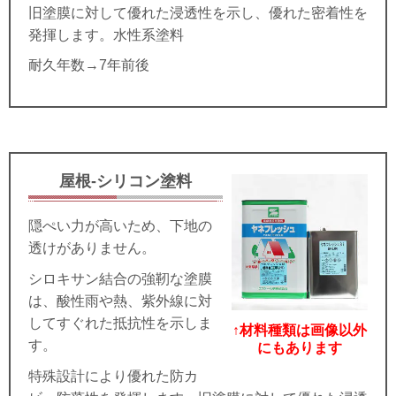
旧塗膜に対して優れた浸透性を示し、優れた密着性を
発揮します。水性系塗料
耐久年数→7年前後
屋根-シリコン塗料
隠ぺい力が高いため、下地の
透けがありません。
シロキサン結合の強靭な塗膜
は、酸性雨や熱、紫外線に対
してすぐれた抵抗性を示しま
↑材料種類は画像以外
す。
にもあります
特殊設計により優れた防カ