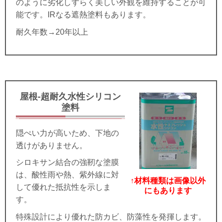
のように劣化しずらく美しい外観を維持することが可
能です。IRなる遮熱塗料もあります。
耐久年数→20年以上
屋根-超耐久水性シリコン
塗料
隠ぺい力が高いため、下地の
透けがありません。
シロキサン結合の強靭な塗膜
は、酸性雨や熱、紫外線に対
↑材料種類は画像以外
して優れた抵抗性を示しま
にもあります
す。
特殊設計により優れた防カビ、防藻性を発揮します。