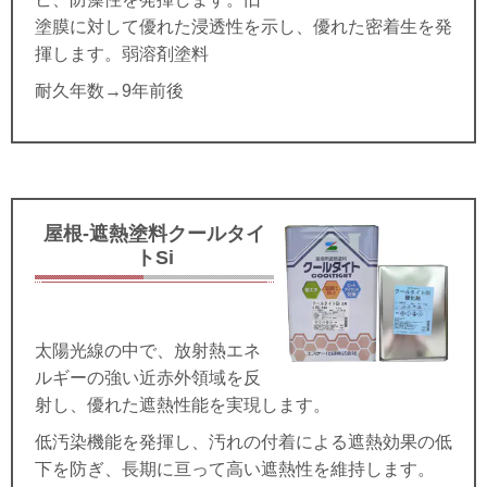
塗膜に対して優れた浸透性を示し、優れた密着生を発
揮します。弱溶剤塗料
耐久年数→9年前後
屋根-遮熱塗料クールタイ
トSi
太陽光線の中で、放射熱エネ
ルギーの強い近赤外領域を反
射し、優れた遮熱性能を実現します。
低汚染機能を発揮し、汚れの付着による遮熱効果の低
下を防ぎ、長期に亘って高い遮熱性を維持します。