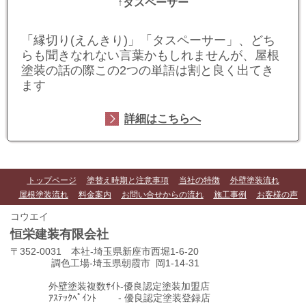
↑タスペーサー
「縁切り(えんきり)」「タスペーサー」
、どち
らも聞きなれない言葉かもしれませんが、屋根
塗装の話の際この2つの単語は割と良く出てき
ます
詳細はこちらへ
トップページ
塗替え時期と注意事項
当社の特徴
外壁塗装流れ
屋根塗装流れ
料金案内
お問い合せからの流れ
施工事例
お客様の声
コウエイ
恒栄建装有限会社
〒352-0031 本社-埼玉県新座市西堀1-6-20
調色工場-埼玉県朝霞市 岡1-14-31
外壁塗装複数ｻｲﾄ-優良認定塗装加盟店
ｱｽﾃｯｸﾍﾟｲﾝﾄ - 優良認定塗装登録店