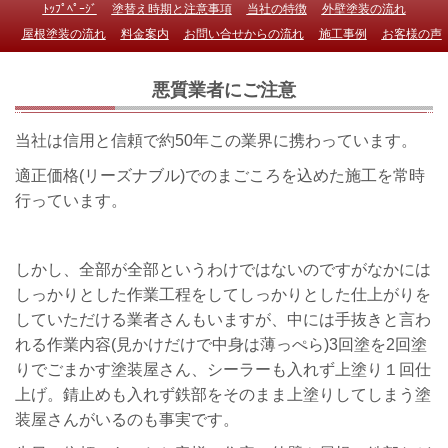
ﾄｯﾌﾟﾍﾟｰｼﾞ
塗替え時期と注意事項
当社の特徴
外壁塗装の流れ
屋根塗装の流れ
料金案内
お問い合せからの流れ
施工事例
お客様の声
悪質業者にご注意
当社は信用と信頼で約50年この業界に携わっています。
適正価格(リーズナブル)でのまごころを込めた施工を常時
行っています。
しかし、全部が全部というわけではないのですがなかには
しっかりとした作業工程をしてしっかりとした仕上がりを
していただける業者さんもいますが、中には手抜きと言わ
れる作業内容(見かけだけで中身は薄っぺら)3回塗を2回塗
りでごまかす塗装屋さん、シーラーも入れず上塗り１回仕
上げ。錆止めも入れず鉄部をそのまま上塗りしてしまう塗
装屋さんがいるのも事実です。