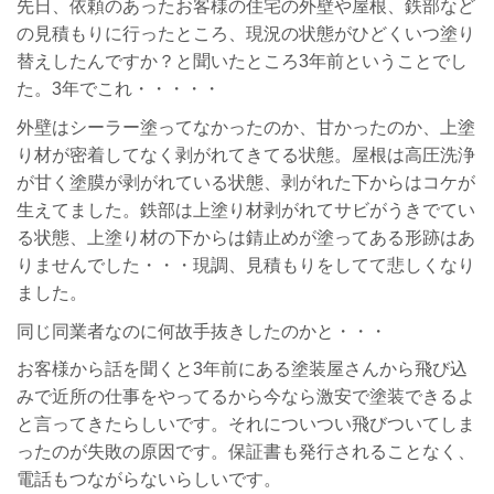
先日、依頼のあったお客様の住宅の外壁や屋根、鉄部など
の見積もりに行ったところ、現況の状態がひどくいつ塗り
替えしたんですか？と聞いたところ3年前ということでし
た。3年でこれ・・・・・
外壁はシーラー塗ってなかったのか、甘かったのか、上塗
り材が密着してなく剥がれてきてる状態。屋根は高圧洗浄
が甘く塗膜が剥がれている状態、剥がれた下からはコケが
生えてました。鉄部は上塗り材剥がれてサビがうきでてい
る状態、上塗り材の下からは錆止めが塗ってある形跡はあ
りませんでした・・・現調、見積もりをしてて悲しくなり
ました。
同じ同業者なのに何故手抜きしたのかと・・・
お客様から話を聞くと3年前にある塗装屋さんから飛び込
みで近所の仕事をやってるから今なら激安で塗装できるよ
と言ってきたらしいです。それについつい飛びついてしま
ったのが失敗の原因です。保証書も発行されることなく、
電話もつながらないらしいです。