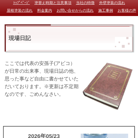
ﾄｯﾌﾟﾍﾟｰｼﾞ
塗替え時期と注意事項
当社の特徴
外壁塗装の流れ
屋根塗装の流れ
料金案内
お問い合せからの流れ
施工事例
お客様の声
現場日記
ここでは代表の安孫子(アビコ）
が日常の出来事、現場日誌の他、
思った事など自由に書かせていた
だいております。※更新は不定期
なのです、ごめんなさい。
2026年05/23