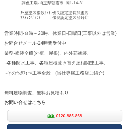
調色工場-埼玉県朝霞市 岡1-14-31
外壁塗装複数ｻｲﾄ-優良認定塗装加盟店
ｱｽﾃｯｸﾍﾟｲﾝﾄ - 優良認定塗装登録店
営業時間-８時～20時、休業日-日曜日(工事以外は営業)
お問合せメール-24時間受付中
業務-塗装全般(外壁、屋根)、内外部塗装、
-各種防水工事、各種屋根葺き替え屋根関連工事、
-その他ﾘﾌｫｰﾑ工事全般 (当社専属工務店ご紹介)
無料建物調査、無料お見積もり
お問い合せはこちら
0120-885-868